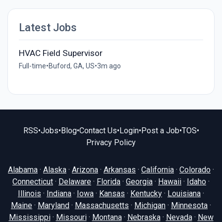
Latest Jobs
HVAC Field Supervisor
Full-time
•
Buford, GA, US
•
3m ago
RSS
•
Jobs
•
Blog
•
Contact Us
•
Login
•
Post a Job
•
TOS
•
Privacy Policy
Alabama
·
Alaska
·
Arizona
·
Arkansas
·
California
·
Colorado
·
Connecticut
·
Delaware
·
Florida
·
Georgia
·
Hawaii
·
Idaho
·
Illinois
·
Indiana
·
Iowa
·
Kansas
·
Kentucky
·
Louisiana
·
Maine
·
Maryland
·
Massachusetts
·
Michigan
·
Minnesota
·
Mississippi
·
Missouri
·
Montana
·
Nebraska
·
Nevada
·
New