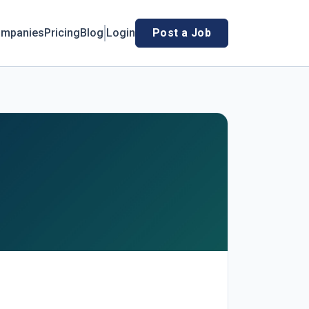
mpanies
Pricing
Blog
Login
Post a Job