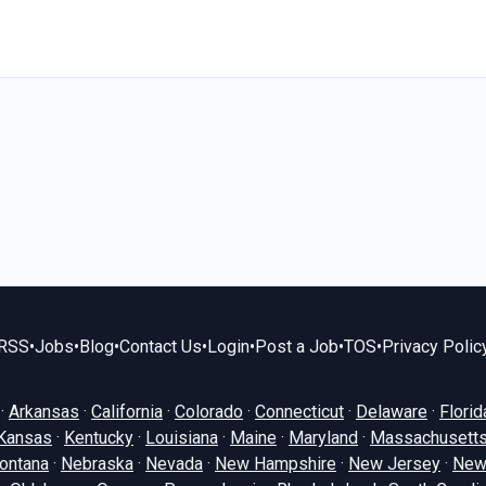
RSS
•
Jobs
•
Blog
•
Contact Us
•
Login
•
Post a Job
•
TOS
•
Privacy Polic
·
Arkansas
·
California
·
Colorado
·
Connecticut
·
Delaware
·
Florid
Kansas
·
Kentucky
·
Louisiana
·
Maine
·
Maryland
·
Massachusett
ontana
·
Nebraska
·
Nevada
·
New Hampshire
·
New Jersey
·
New