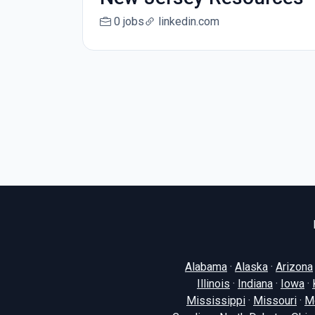
0 jobs
linkedin.com
Alabama
·
Alaska
·
Arizona
Illinois
·
Indiana
·
Iowa
·
Mississippi
·
Missouri
·
M