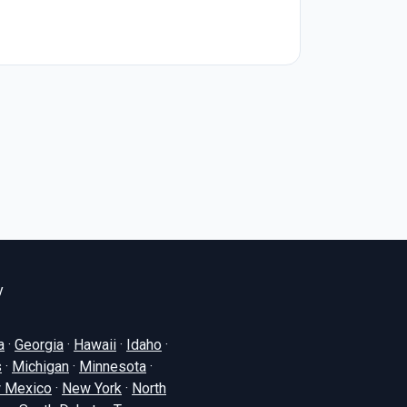
y
a
·
Georgia
·
Hawaii
·
Idaho
·
s
·
Michigan
·
Minnesota
·
 Mexico
·
New York
·
North