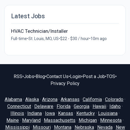
Latest Jobs
HVAC Technician/Installer
Full-time
•
St. Louis, MO, US
•
$22 - $30 / hour
•
10m ago
RSS
•
Jobs
•
Blog
•
Contact Us
•
Login
•
Post a Job
•
TOS
•
Privacy Policy
Alabama
·
Alaska
·
Arizona
·
Arkansas
·
California
·
Colorado
·
Connecticut
·
Delaware
·
Florida
·
Georgia
·
Hawaii
·
Idaho
·
Illinois
·
Indiana
·
Iowa
·
Kansas
·
Kentucky
·
Louisiana
·
Maine
·
Maryland
·
Massachusetts
·
Michigan
·
Minnesota
·
Mississippi
·
Missouri
·
Montana
·
Nebraska
·
Nevada
·
New