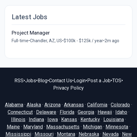
Latest Jobs
Project Manager
Full-time
•
Chandler, AZ, US
•
$100k - $125k / year
•
2m ago
RSS
•
Jobs
•
Blog
•
Contact Us
•
Login
•
Post a Job
•
TOS
•
Privacy Policy
Alabama
·
Alaska
·
Arizona
·
Arkansas
·
California
·
Colorado
·
Connecticut
·
Delaware
·
Florida
·
Georgia
·
Hawaii
·
Idaho
·
Illinois
·
Indiana
·
Iowa
·
Kansas
·
Kentucky
·
Louisiana
·
Maine
·
Maryland
·
Massachusetts
·
Michigan
·
Minnesota
·
Mississippi
·
Missouri
·
Montana
·
Nebraska
·
Nevada
·
New