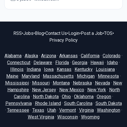
RSS
•
Jobs
•
Blog
•
Contact Us
•
Login
•
Post a Job
•
TOS
•
Privacy Policy
Alabama
·
Alaska
·
Arizona
·
Arkansas
·
California
·
Colorado
·
Connecticut
·
Delaware
·
Florida
·
Georgia
·
Hawaii
·
Idaho
·
Illinois
·
Indiana
·
Iowa
·
Kansas
·
Kentucky
·
Louisiana
·
Maine
·
Maryland
·
Massachusetts
·
Michigan
·
Minnesota
·
Mississippi
·
Missouri
·
Montana
·
Nebraska
·
Nevada
·
New
Hampshire
·
New Jersey
·
New Mexico
·
New York
·
North
Carolina
·
North Dakota
·
Ohio
·
Oklahoma
·
Oregon
·
Pennsylvania
·
Rhode Island
·
South Carolina
·
South Dakota
·
Tennessee
·
Texas
·
Utah
·
Vermont
·
Virginia
·
Washington
·
West Virginia
·
Wisconsin
·
Wyoming