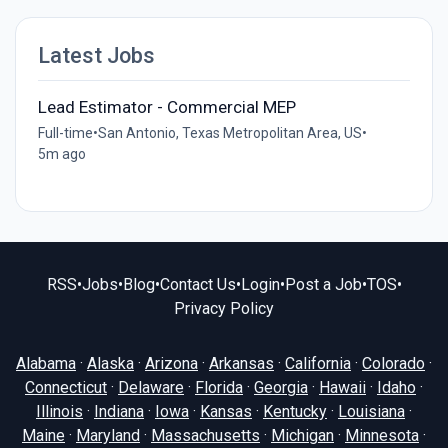
Latest Jobs
Lead Estimator - Commercial MEP
Full-time
•
San Antonio, Texas Metropolitan Area, US
•
5m ago
RSS
•
Jobs
•
Blog
•
Contact Us
•
Login
•
Post a Job
•
TOS
•
Privacy Policy
Alabama
·
Alaska
·
Arizona
·
Arkansas
·
California
·
Colorado
·
Connecticut
·
Delaware
·
Florida
·
Georgia
·
Hawaii
·
Idaho
·
Illinois
·
Indiana
·
Iowa
·
Kansas
·
Kentucky
·
Louisiana
·
Maine
·
Maryland
·
Massachusetts
·
Michigan
·
Minnesota
·