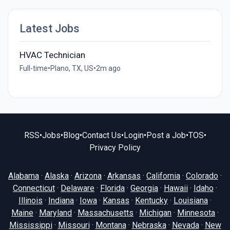
Latest Jobs
HVAC Technician
Full-time
•
Plano, TX, US
•
2m ago
RSS
•
Jobs
•
Blog
•
Contact Us
•
Login
•
Post a Job
•
TOS
•
Privacy Policy
Alabama
·
Alaska
·
Arizona
·
Arkansas
·
California
·
Colorado
·
Connecticut
·
Delaware
·
Florida
·
Georgia
·
Hawaii
·
Idaho
·
Illinois
·
Indiana
·
Iowa
·
Kansas
·
Kentucky
·
Louisiana
·
Maine
·
Maryland
·
Massachusetts
·
Michigan
·
Minnesota
·
Mississippi
·
Missouri
·
Montana
·
Nebraska
·
Nevada
·
New