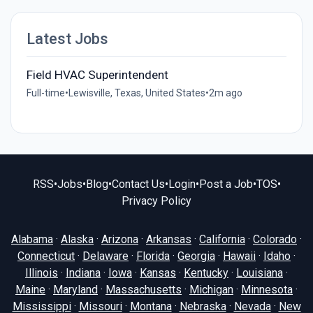
Latest Jobs
Field HVAC Superintendent
Full-time
•
Lewisville, Texas, United States
•
2m ago
RSS
•
Jobs
•
Blog
•
Contact Us
•
Login
•
Post a Job
•
TOS
•
Privacy Policy
Alabama
·
Alaska
·
Arizona
·
Arkansas
·
California
·
Colorado
·
Connecticut
·
Delaware
·
Florida
·
Georgia
·
Hawaii
·
Idaho
·
Illinois
·
Indiana
·
Iowa
·
Kansas
·
Kentucky
·
Louisiana
·
Maine
·
Maryland
·
Massachusetts
·
Michigan
·
Minnesota
·
Mississippi
·
Missouri
·
Montana
·
Nebraska
·
Nevada
·
New