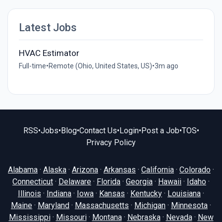
Latest Jobs
HVAC Estimator
Full-time
•
Remote (Ohio, United States, US)
•
3m ago
RSS
•
Jobs
•
Blog
•
Contact Us
•
Login
•
Post a Job
•
TOS
•
Privacy Policy
Alabama
·
Alaska
·
Arizona
·
Arkansas
·
California
·
Colorado
·
Connecticut
·
Delaware
·
Florida
·
Georgia
·
Hawaii
·
Idaho
·
Illinois
·
Indiana
·
Iowa
·
Kansas
·
Kentucky
·
Louisiana
·
Maine
·
Maryland
·
Massachusetts
·
Michigan
·
Minnesota
·
Mississippi
·
Missouri
·
Montana
·
Nebraska
·
Nevada
·
New