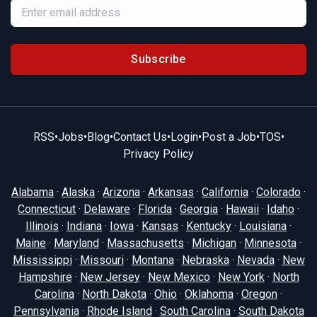
Subscribe
RSS
•
Jobs
•
Blog
•
Contact Us
•
Login
•
Post a Job
•
TOS
•
Privacy Policy
Alabama
·
Alaska
·
Arizona
·
Arkansas
·
California
·
Colorado
·
Connecticut
·
Delaware
·
Florida
·
Georgia
·
Hawaii
·
Idaho
·
Illinois
·
Indiana
·
Iowa
·
Kansas
·
Kentucky
·
Louisiana
·
Maine
·
Maryland
·
Massachusetts
·
Michigan
·
Minnesota
·
Mississippi
·
Missouri
·
Montana
·
Nebraska
·
Nevada
·
New
Hampshire
·
New Jersey
·
New Mexico
·
New York
·
North
Carolina
·
North Dakota
·
Ohio
·
Oklahoma
·
Oregon
·
Pennsylvania
·
Rhode Island
·
South Carolina
·
South Dakota