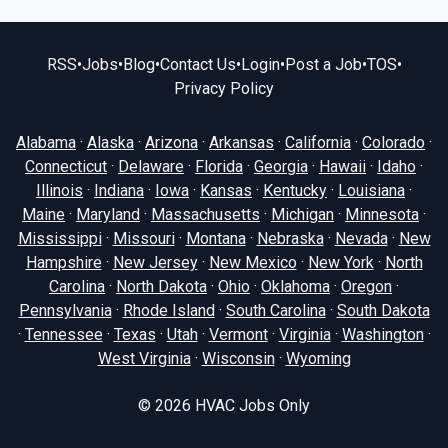
RSS
•
Jobs
•
Blog
•
Contact Us
•
Login
•
Post a Job
•
TOS
•
Privacy Policy
Alabama
·
Alaska
·
Arizona
·
Arkansas
·
California
·
Colorado
·
Connecticut
·
Delaware
·
Florida
·
Georgia
·
Hawaii
·
Idaho
·
Illinois
·
Indiana
·
Iowa
·
Kansas
·
Kentucky
·
Louisiana
·
Maine
·
Maryland
·
Massachusetts
·
Michigan
·
Minnesota
·
Mississippi
·
Missouri
·
Montana
·
Nebraska
·
Nevada
·
New
Hampshire
·
New Jersey
·
New Mexico
·
New York
·
North
Carolina
·
North Dakota
·
Ohio
·
Oklahoma
·
Oregon
·
Pennsylvania
·
Rhode Island
·
South Carolina
·
South Dakota
·
Tennessee
·
Texas
·
Utah
·
Vermont
·
Virginia
·
Washington
·
West Virginia
·
Wisconsin
·
Wyoming
© 2026
HVAC Jobs Only