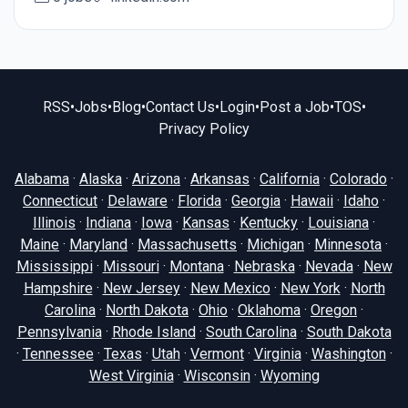
RSS
•
Jobs
•
Blog
•
Contact Us
•
Login
•
Post a Job
•
TOS
•
Privacy Policy
Alabama
·
Alaska
·
Arizona
·
Arkansas
·
California
·
Colorado
·
Connecticut
·
Delaware
·
Florida
·
Georgia
·
Hawaii
·
Idaho
·
Illinois
·
Indiana
·
Iowa
·
Kansas
·
Kentucky
·
Louisiana
·
Maine
·
Maryland
·
Massachusetts
·
Michigan
·
Minnesota
·
Mississippi
·
Missouri
·
Montana
·
Nebraska
·
Nevada
·
New
Hampshire
·
New Jersey
·
New Mexico
·
New York
·
North
Carolina
·
North Dakota
·
Ohio
·
Oklahoma
·
Oregon
·
Pennsylvania
·
Rhode Island
·
South Carolina
·
South Dakota
·
Tennessee
·
Texas
·
Utah
·
Vermont
·
Virginia
·
Washington
·
West Virginia
·
Wisconsin
·
Wyoming