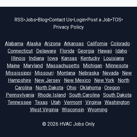
RSS
•
Jobs
•
Blog
•
Contact Us
•
Login
•
Post a Job
•
TOS
•
Privacy Policy
Alabama
·
Alaska
·
Arizona
·
Arkansas
·
California
·
Colorado
·
Connecticut
·
Delaware
·
Florida
·
Georgia
·
Hawaii
·
Idaho
·
Illinois
·
Indiana
·
Iowa
·
Kansas
·
Kentucky
·
Louisiana
·
Maine
·
Maryland
·
Massachusetts
·
Michigan
·
Minnesota
·
Mississippi
·
Missouri
·
Montana
·
Nebraska
·
Nevada
·
New
Hampshire
·
New Jersey
·
New Mexico
·
New York
·
North
Carolina
·
North Dakota
·
Ohio
·
Oklahoma
·
Oregon
·
Pennsylvania
·
Rhode Island
·
South Carolina
·
South Dakota
·
Tennessee
·
Texas
·
Utah
·
Vermont
·
Virginia
·
Washington
·
West Virginia
·
Wisconsin
·
Wyoming
© 2026
HVAC Jobs Only