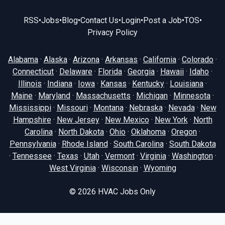
RSS
•
Jobs
•
Blog
•
Contact Us
•
Login
•
Post a Job
•
TOS
•
Privacy Policy
Alabama
·
Alaska
·
Arizona
·
Arkansas
·
California
·
Colorado
·
Connecticut
·
Delaware
·
Florida
·
Georgia
·
Hawaii
·
Idaho
·
Illinois
·
Indiana
·
Iowa
·
Kansas
·
Kentucky
·
Louisiana
·
Maine
·
Maryland
·
Massachusetts
·
Michigan
·
Minnesota
·
Mississippi
·
Missouri
·
Montana
·
Nebraska
·
Nevada
·
New
Hampshire
·
New Jersey
·
New Mexico
·
New York
·
North
Carolina
·
North Dakota
·
Ohio
·
Oklahoma
·
Oregon
·
Pennsylvania
·
Rhode Island
·
South Carolina
·
South Dakota
·
Tennessee
·
Texas
·
Utah
·
Vermont
·
Virginia
·
Washington
·
West Virginia
·
Wisconsin
·
Wyoming
© 2026
HVAC Jobs Only