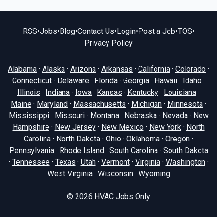
RSS
•
Jobs
•
Blog
•
Contact Us
•
Login
•
Post a Job
•
TOS
•
Privacy Policy
Alabama
·
Alaska
·
Arizona
·
Arkansas
·
California
·
Colorado
·
Connecticut
·
Delaware
·
Florida
·
Georgia
·
Hawaii
·
Idaho
·
Illinois
·
Indiana
·
Iowa
·
Kansas
·
Kentucky
·
Louisiana
·
Maine
·
Maryland
·
Massachusetts
·
Michigan
·
Minnesota
·
Mississippi
·
Missouri
·
Montana
·
Nebraska
·
Nevada
·
New
Hampshire
·
New Jersey
·
New Mexico
·
New York
·
North
Carolina
·
North Dakota
·
Ohio
·
Oklahoma
·
Oregon
·
Pennsylvania
·
Rhode Island
·
South Carolina
·
South Dakota
·
Tennessee
·
Texas
·
Utah
·
Vermont
·
Virginia
·
Washington
·
West Virginia
·
Wisconsin
·
Wyoming
© 2026
HVAC Jobs Only