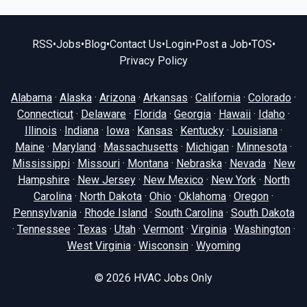
RSS
•
Jobs
•
Blog
•
Contact Us
•
Login
•
Post a Job
•
TOS
•
Privacy Policy
Alabama
·
Alaska
·
Arizona
·
Arkansas
·
California
·
Colorado
·
Connecticut
·
Delaware
·
Florida
·
Georgia
·
Hawaii
·
Idaho
·
Illinois
·
Indiana
·
Iowa
·
Kansas
·
Kentucky
·
Louisiana
·
Maine
·
Maryland
·
Massachusetts
·
Michigan
·
Minnesota
·
Mississippi
·
Missouri
·
Montana
·
Nebraska
·
Nevada
·
New
Hampshire
·
New Jersey
·
New Mexico
·
New York
·
North
Carolina
·
North Dakota
·
Ohio
·
Oklahoma
·
Oregon
·
Pennsylvania
·
Rhode Island
·
South Carolina
·
South Dakota
·
Tennessee
·
Texas
·
Utah
·
Vermont
·
Virginia
·
Washington
·
West Virginia
·
Wisconsin
·
Wyoming
© 2026
HVAC Jobs Only