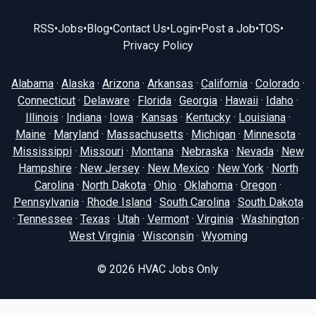
RSS
•
Jobs
•
Blog
•
Contact Us
•
Login
•
Post a Job
•
TOS
•
Privacy Policy
Alabama
·
Alaska
·
Arizona
·
Arkansas
·
California
·
Colorado
·
Connecticut
·
Delaware
·
Florida
·
Georgia
·
Hawaii
·
Idaho
·
Illinois
·
Indiana
·
Iowa
·
Kansas
·
Kentucky
·
Louisiana
·
Maine
·
Maryland
·
Massachusetts
·
Michigan
·
Minnesota
·
Mississippi
·
Missouri
·
Montana
·
Nebraska
·
Nevada
·
New
Hampshire
·
New Jersey
·
New Mexico
·
New York
·
North
Carolina
·
North Dakota
·
Ohio
·
Oklahoma
·
Oregon
·
Pennsylvania
·
Rhode Island
·
South Carolina
·
South Dakota
·
Tennessee
·
Texas
·
Utah
·
Vermont
·
Virginia
·
Washington
·
West Virginia
·
Wisconsin
·
Wyoming
© 2026
HVAC Jobs Only