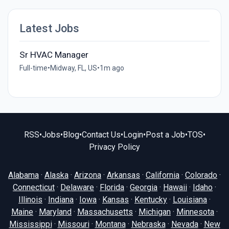
Latest Jobs
Sr HVAC Manager
Full-time
•
Midway, FL, US
•
1m ago
RSS
•
Jobs
•
Blog
•
Contact Us
•
Login
•
Post a Job
•
TOS
•
Privacy Policy
Alabama
·
Alaska
·
Arizona
·
Arkansas
·
California
·
Colorado
·
Connecticut
·
Delaware
·
Florida
·
Georgia
·
Hawaii
·
Idaho
·
Illinois
·
Indiana
·
Iowa
·
Kansas
·
Kentucky
·
Louisiana
·
Maine
·
Maryland
·
Massachusetts
·
Michigan
·
Minnesota
·
Mississippi
·
Missouri
·
Montana
·
Nebraska
·
Nevada
·
New