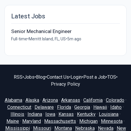
Latest Jobs
Senior Mechanical Engineer
Full-time
•
Merritt Island, FL, US
•
5m ago
RSS
•
Jobs
•
Blog
•
Contact Us
•
Login
•
Post a Job
•
TOS
•
Privacy Policy
Alabama
·
Alaska
·
Arizona
·
Arkansas
·
California
·
Colorado
·
Connecticut
·
Delaware
·
Florida
·
Georgia
·
Hawaii
·
Idaho
·
Illinois
·
Indiana
·
Iowa
·
Kansas
·
Kentucky
·
Louisiana
·
Maine
·
Maryland
·
Massachusetts
·
Michigan
·
Minnesota
·
Mississippi
·
Missouri
·
Montana
·
Nebraska
·
Nevada
·
New