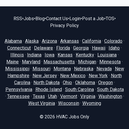
RSS
•
Jobs
•
Blog
•
Contact Us
•
Login
•
Post a Job
•
TOS
•
Privacy Policy
Alabama
·
Alaska
·
Arizona
·
Arkansas
·
California
·
Colorado
·
Connecticut
·
Delaware
·
Florida
·
Georgia
·
Hawaii
·
Idaho
·
Illinois
·
Indiana
·
Iowa
·
Kansas
·
Kentucky
·
Louisiana
·
Maine
·
Maryland
·
Massachusetts
·
Michigan
·
Minnesota
·
Mississippi
·
Missouri
·
Montana
·
Nebraska
·
Nevada
·
New
Hampshire
·
New Jersey
·
New Mexico
·
New York
·
North
Carolina
·
North Dakota
·
Ohio
·
Oklahoma
·
Oregon
·
Pennsylvania
·
Rhode Island
·
South Carolina
·
South Dakota
·
Tennessee
·
Texas
·
Utah
·
Vermont
·
Virginia
·
Washington
·
West Virginia
·
Wisconsin
·
Wyoming
© 2026
HVAC Jobs Only