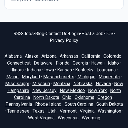
RSS
•
Jobs
•
Blog
•
Contact Us
•
Login
•
Post a Job
•
TOS
•
Privacy Policy
Alabama
·
Alaska
·
Arizona
·
Arkansas
·
California
·
Colorado
·
Connecticut
·
Delaware
·
Florida
·
Georgia
·
Hawaii
·
Idaho
·
Illinois
·
Indiana
·
Iowa
·
Kansas
·
Kentucky
·
Louisiana
·
Maine
·
Maryland
·
Massachusetts
·
Michigan
·
Minnesota
·
Mississippi
·
Missouri
·
Montana
·
Nebraska
·
Nevada
·
New
Hampshire
·
New Jersey
·
New Mexico
·
New York
·
North
Carolina
·
North Dakota
·
Ohio
·
Oklahoma
·
Oregon
·
Pennsylvania
·
Rhode Island
·
South Carolina
·
South Dakota
·
Tennessee
·
Texas
·
Utah
·
Vermont
·
Virginia
·
Washington
·
West Virginia
·
Wisconsin
·
Wyoming