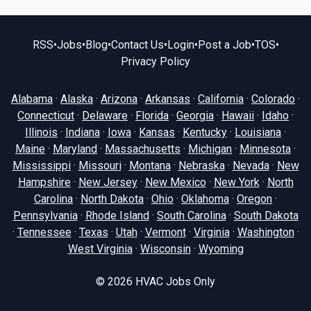
RSS
•
Jobs
•
Blog
•
Contact Us
•
Login
•
Post a Job
•
TOS
•
Privacy Policy
Alabama
·
Alaska
·
Arizona
·
Arkansas
·
California
·
Colorado
·
Connecticut
·
Delaware
·
Florida
·
Georgia
·
Hawaii
·
Idaho
·
Illinois
·
Indiana
·
Iowa
·
Kansas
·
Kentucky
·
Louisiana
·
Maine
·
Maryland
·
Massachusetts
·
Michigan
·
Minnesota
·
Mississippi
·
Missouri
·
Montana
·
Nebraska
·
Nevada
·
New
Hampshire
·
New Jersey
·
New Mexico
·
New York
·
North
Carolina
·
North Dakota
·
Ohio
·
Oklahoma
·
Oregon
·
Pennsylvania
·
Rhode Island
·
South Carolina
·
South Dakota
·
Tennessee
·
Texas
·
Utah
·
Vermont
·
Virginia
·
Washington
·
West Virginia
·
Wisconsin
·
Wyoming
© 2026
HVAC Jobs Only