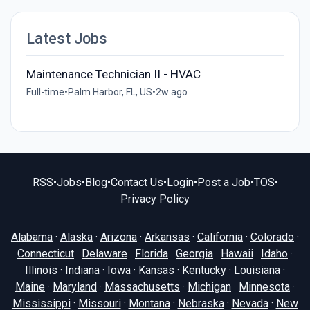
Latest Jobs
Maintenance Technician II - HVAC
Full-time
•
Palm Harbor, FL, US
•
2w ago
RSS
•
Jobs
•
Blog
•
Contact Us
•
Login
•
Post a Job
•
TOS
•
Privacy Policy
Alabama
·
Alaska
·
Arizona
·
Arkansas
·
California
·
Colorado
·
Connecticut
·
Delaware
·
Florida
·
Georgia
·
Hawaii
·
Idaho
·
Illinois
·
Indiana
·
Iowa
·
Kansas
·
Kentucky
·
Louisiana
·
Maine
·
Maryland
·
Massachusetts
·
Michigan
·
Minnesota
·
Mississippi
·
Missouri
·
Montana
·
Nebraska
·
Nevada
·
New