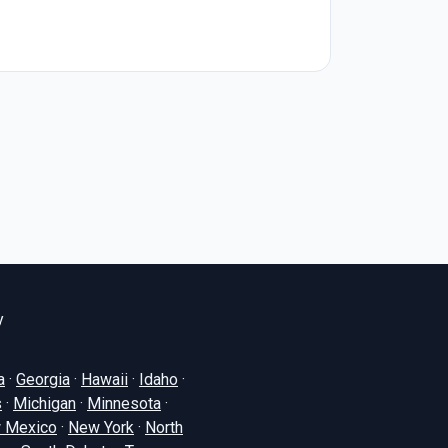
y
a
·
Georgia
·
Hawaii
·
Idaho
·
s
·
Michigan
·
Minnesota
·
 Mexico
·
New York
·
North