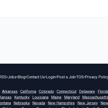
RSS
•
Jobs
•
Blog
•
Contact Us
•
Login
•
Post a Job
•
TOS
•
Privacy Polic
·
Arkansas
·
California
·
Colorado
·
Connecticut
·
Delaware
·
Florid
Kansas
·
Kentucky
·
Louisiana
·
Maine
·
Maryland
·
Massachusett
ontana
·
Nebraska
·
Nevada
·
New Hampshire
·
New Jersey
·
New