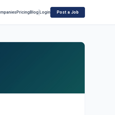
mpanies
Pricing
Blog
Login
Post a Job