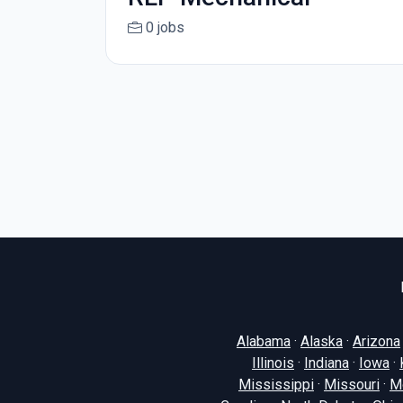
0 jobs
Alabama
·
Alaska
·
Arizona
Illinois
·
Indiana
·
Iowa
·
Mississippi
·
Missouri
·
M