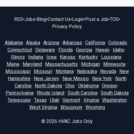
RSS
•
Jobs
•
Blog
•
Contact Us
•
Login
•
Post a Job
•
TOS
•
Privacy Policy
Alabama
·
Alaska
·
Arizona
·
Arkansas
·
California
·
Colorado
·
Connecticut
·
Delaware
·
Florida
·
Georgia
·
Hawaii
·
Idaho
·
Illinois
·
Indiana
·
Iowa
·
Kansas
·
Kentucky
·
Louisiana
·
Maine
·
Maryland
·
Massachusetts
·
Michigan
·
Minnesota
·
Mississippi
·
Missouri
·
Montana
·
Nebraska
·
Nevada
·
New
Hampshire
·
New Jersey
·
New Mexico
·
New York
·
North
Carolina
·
North Dakota
·
Ohio
·
Oklahoma
·
Oregon
·
Pennsylvania
·
Rhode Island
·
South Carolina
·
South Dakota
·
Tennessee
·
Texas
·
Utah
·
Vermont
·
Virginia
·
Washington
·
West Virginia
·
Wisconsin
·
Wyoming
© 2026
HVAC Jobs Only