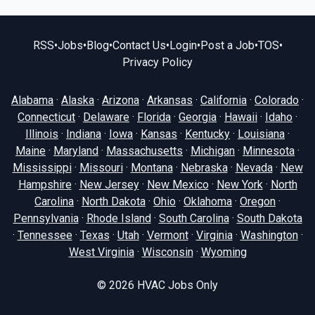
RSS
•
Jobs
•
Blog
•
Contact Us
•
Login
•
Post a Job
•
TOS
•
Privacy Policy
Alabama
·
Alaska
·
Arizona
·
Arkansas
·
California
·
Colorado
·
Connecticut
·
Delaware
·
Florida
·
Georgia
·
Hawaii
·
Idaho
·
Illinois
·
Indiana
·
Iowa
·
Kansas
·
Kentucky
·
Louisiana
·
Maine
·
Maryland
·
Massachusetts
·
Michigan
·
Minnesota
·
Mississippi
·
Missouri
·
Montana
·
Nebraska
·
Nevada
·
New
Hampshire
·
New Jersey
·
New Mexico
·
New York
·
North
Carolina
·
North Dakota
·
Ohio
·
Oklahoma
·
Oregon
·
Pennsylvania
·
Rhode Island
·
South Carolina
·
South Dakota
·
Tennessee
·
Texas
·
Utah
·
Vermont
·
Virginia
·
Washington
·
West Virginia
·
Wisconsin
·
Wyoming
© 2026
HVAC Jobs Only