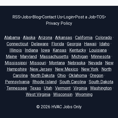
RSS
•
Jobs
•
Blog
•
Contact Us
•
Login
•
Post a Job
•
TOS
•
Privacy Policy
Alabama
·
Alaska
·
Arizona
·
Arkansas
·
California
·
Colorado
·
Connecticut
·
Delaware
·
Florida
·
Georgia
·
Hawaii
·
Idaho
·
Illinois
·
Indiana
·
Iowa
·
Kansas
·
Kentucky
·
Louisiana
·
Maine
·
Maryland
·
Massachusetts
·
Michigan
·
Minnesota
·
Mississippi
·
Missouri
·
Montana
·
Nebraska
·
Nevada
·
New
Hampshire
·
New Jersey
·
New Mexico
·
New York
·
North
Carolina
·
North Dakota
·
Ohio
·
Oklahoma
·
Oregon
·
Pennsylvania
·
Rhode Island
·
South Carolina
·
South Dakota
·
Tennessee
·
Texas
·
Utah
·
Vermont
·
Virginia
·
Washington
·
West Virginia
·
Wisconsin
·
Wyoming
© 2026
HVAC Jobs Only