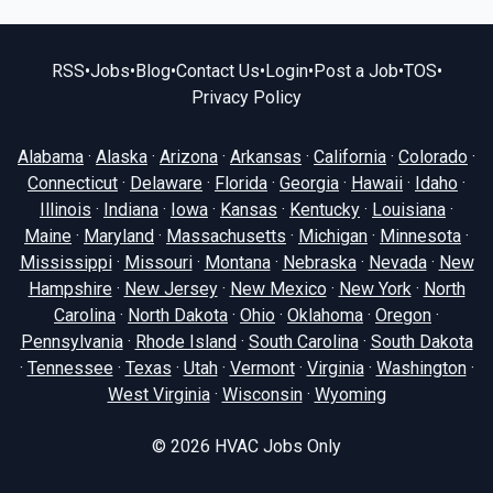
RSS
•
Jobs
•
Blog
•
Contact Us
•
Login
•
Post a Job
•
TOS
•
Privacy Policy
Alabama
·
Alaska
·
Arizona
·
Arkansas
·
California
·
Colorado
·
Connecticut
·
Delaware
·
Florida
·
Georgia
·
Hawaii
·
Idaho
·
Illinois
·
Indiana
·
Iowa
·
Kansas
·
Kentucky
·
Louisiana
·
Maine
·
Maryland
·
Massachusetts
·
Michigan
·
Minnesota
·
Mississippi
·
Missouri
·
Montana
·
Nebraska
·
Nevada
·
New
Hampshire
·
New Jersey
·
New Mexico
·
New York
·
North
Carolina
·
North Dakota
·
Ohio
·
Oklahoma
·
Oregon
·
Pennsylvania
·
Rhode Island
·
South Carolina
·
South Dakota
·
Tennessee
·
Texas
·
Utah
·
Vermont
·
Virginia
·
Washington
·
West Virginia
·
Wisconsin
·
Wyoming
© 2026
HVAC Jobs Only