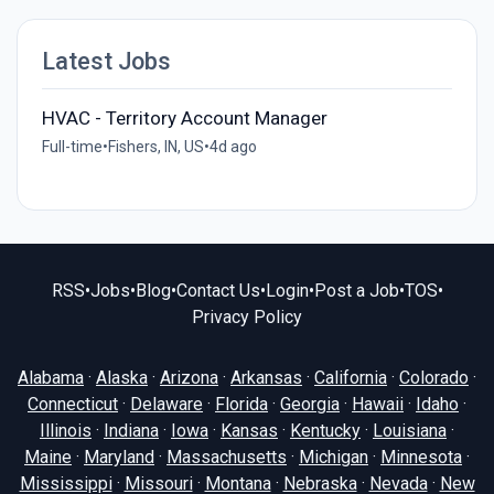
Latest Jobs
HVAC - Territory Account Manager
Full-time
•
Fishers, IN, US
•
4d ago
RSS
•
Jobs
•
Blog
•
Contact Us
•
Login
•
Post a Job
•
TOS
•
Privacy Policy
Alabama
·
Alaska
·
Arizona
·
Arkansas
·
California
·
Colorado
·
Connecticut
·
Delaware
·
Florida
·
Georgia
·
Hawaii
·
Idaho
·
Illinois
·
Indiana
·
Iowa
·
Kansas
·
Kentucky
·
Louisiana
·
Maine
·
Maryland
·
Massachusetts
·
Michigan
·
Minnesota
·
Mississippi
·
Missouri
·
Montana
·
Nebraska
·
Nevada
·
New