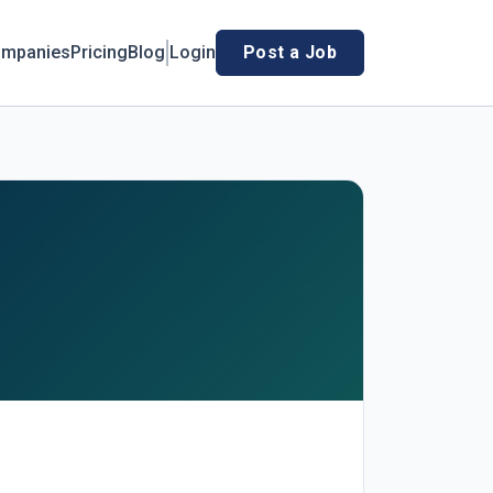
mpanies
Pricing
Blog
Login
Post a Job