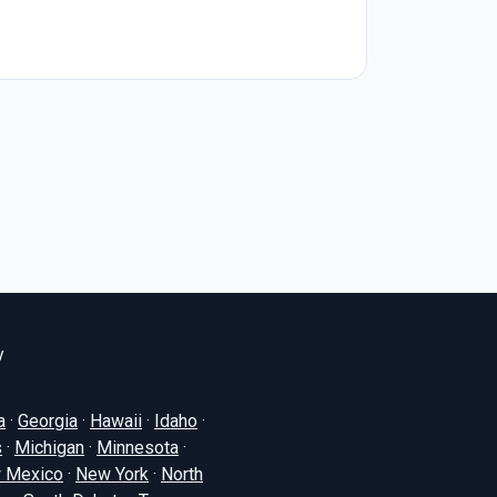
y
a
·
Georgia
·
Hawaii
·
Idaho
·
s
·
Michigan
·
Minnesota
·
 Mexico
·
New York
·
North