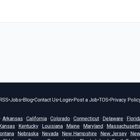
RSS
•
Jobs
•
Blog
•
Contact Us
•
Login
•
Post a Job
•
TOS
•
Privacy Polic
·
Arkansas
·
California
·
Colorado
·
Connecticut
·
Delaware
·
Florid
Kansas
·
Kentucky
·
Louisiana
·
Maine
·
Maryland
·
Massachusett
ontana
·
Nebraska
·
Nevada
·
New Hampshire
·
New Jersey
·
New