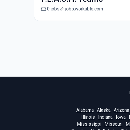
0 jobs
jobs.workable.com
Alabama
·
Alaska
·
Arizona
Illinois
·
Indiana
·
Iowa
·
Mississippi
·
Missouri
·
M