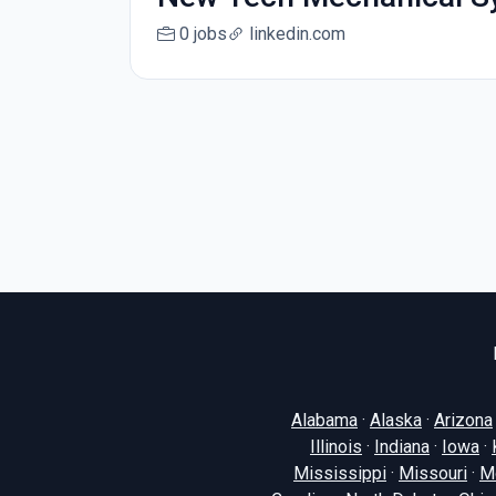
0 jobs
linkedin.com
Alabama
·
Alaska
·
Arizona
Illinois
·
Indiana
·
Iowa
·
Mississippi
·
Missouri
·
M