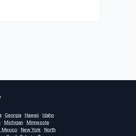
y
a
·
Georgia
·
Hawaii
·
Idaho
·
s
·
Michigan
·
Minnesota
·
 Mexico
·
New York
·
North