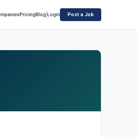
mpanies
Pricing
Blog
Login
Post a Job