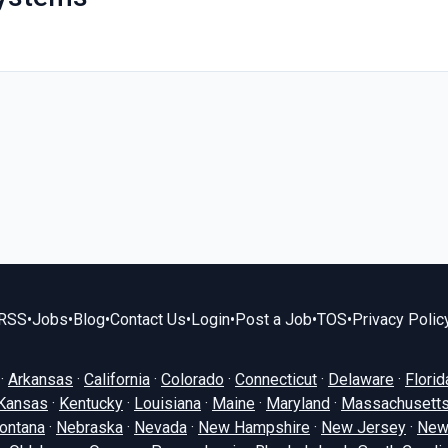
RSS
•
Jobs
•
Blog
•
Contact Us
•
Login
•
Post a Job
•
TOS
•
Privacy Polic
·
Arkansas
·
California
·
Colorado
·
Connecticut
·
Delaware
·
Florid
Kansas
·
Kentucky
·
Louisiana
·
Maine
·
Maryland
·
Massachusett
ontana
·
Nebraska
·
Nevada
·
New Hampshire
·
New Jersey
·
New