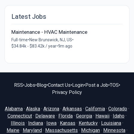
Latest Jobs
Maintenance - HVAC Maintenance
Full-time
•
New Brunswick, NJ, US
•
$34.84k - $83.42k / year
•
9m ago
RSS
•
Jobs
•
Blog
•
Contact Us
•
Login
•
Post a Job
•
TOS
•
Privacy Policy
Alabama
·
Alaska
·
Arizona
·
Arkansas
·
California
·
Colorado
·
Connecticut
·
Delaware
·
Florida
·
Georgia
·
Hawaii
·
Idaho
·
Illinois
·
Indiana
·
Iowa
·
Kansas
·
Kentucky
·
Louisiana
·
Maine
·
Maryland
·
Massachusetts
·
Michigan
·
Minnesota
·