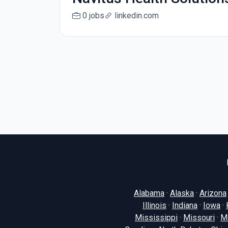
0 jobs
linkedin.com
Alabama
·
Alaska
·
Arizona
Illinois
·
Indiana
·
Iowa
·
Mississippi
·
Missouri
·
M