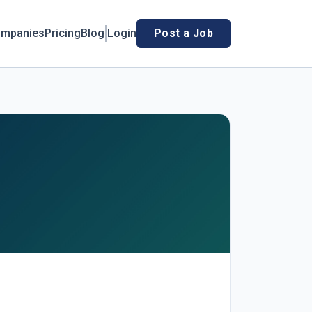
mpanies
Pricing
Blog
Login
Post a Job