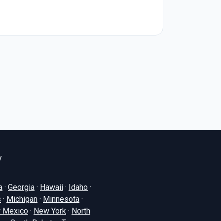
y
a
·
Georgia
·
Hawaii
·
Idaho
·
s
·
Michigan
·
Minnesota
·
 Mexico
·
New York
·
North