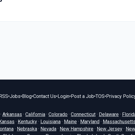
RSS
•
Jobs
•
Blog
•
Contact Us
•
Login
•
Post a Job
•
TOS
•
Privacy Polic
·
Arkansas
·
California
·
Colorado
·
Connecticut
·
Delaware
·
Florid
Kansas
·
Kentucky
·
Louisiana
·
Maine
·
Maryland
·
Massachusett
ontana
·
Nebraska
·
Nevada
·
New Hampshire
·
New Jersey
·
New