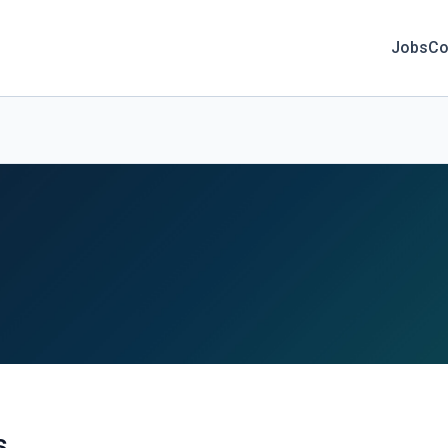
Jobs
Co
s