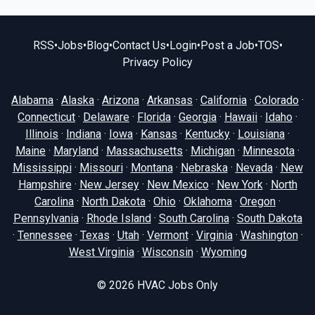
RSS
•
Jobs
•
Blog
•
Contact Us
•
Login
•
Post a Job
•
TOS
•
Privacy Policy
Alabama
·
Alaska
·
Arizona
·
Arkansas
·
California
·
Colorado
·
Connecticut
·
Delaware
·
Florida
·
Georgia
·
Hawaii
·
Idaho
·
Illinois
·
Indiana
·
Iowa
·
Kansas
·
Kentucky
·
Louisiana
·
Maine
·
Maryland
·
Massachusetts
·
Michigan
·
Minnesota
·
Mississippi
·
Missouri
·
Montana
·
Nebraska
·
Nevada
·
New
Hampshire
·
New Jersey
·
New Mexico
·
New York
·
North
Carolina
·
North Dakota
·
Ohio
·
Oklahoma
·
Oregon
·
Pennsylvania
·
Rhode Island
·
South Carolina
·
South Dakota
·
Tennessee
·
Texas
·
Utah
·
Vermont
·
Virginia
·
Washington
·
West Virginia
·
Wisconsin
·
Wyoming
© 2026
HVAC Jobs Only