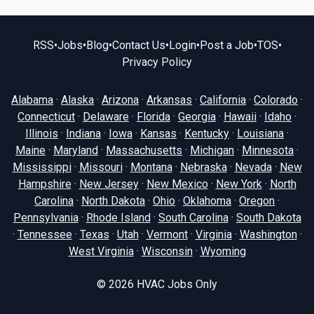
RSS
•
Jobs
•
Blog
•
Contact Us
•
Login
•
Post a Job
•
TOS
•
Privacy Policy
Alabama
·
Alaska
·
Arizona
·
Arkansas
·
California
·
Colorado
·
Connecticut
·
Delaware
·
Florida
·
Georgia
·
Hawaii
·
Idaho
·
Illinois
·
Indiana
·
Iowa
·
Kansas
·
Kentucky
·
Louisiana
·
Maine
·
Maryland
·
Massachusetts
·
Michigan
·
Minnesota
·
Mississippi
·
Missouri
·
Montana
·
Nebraska
·
Nevada
·
New
Hampshire
·
New Jersey
·
New Mexico
·
New York
·
North
Carolina
·
North Dakota
·
Ohio
·
Oklahoma
·
Oregon
·
Pennsylvania
·
Rhode Island
·
South Carolina
·
South Dakota
·
Tennessee
·
Texas
·
Utah
·
Vermont
·
Virginia
·
Washington
·
West Virginia
·
Wisconsin
·
Wyoming
© 2026
HVAC Jobs Only