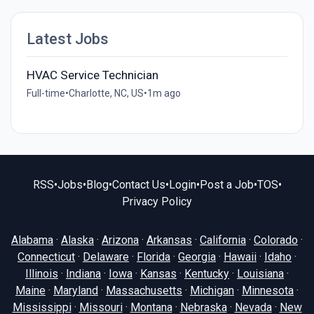
Latest Jobs
HVAC Service Technician
Full-time
•
Charlotte, NC, US
•
1m ago
RSS
•
Jobs
•
Blog
•
Contact Us
•
Login
•
Post a Job
•
TOS
•
Privacy Policy
Alabama
·
Alaska
·
Arizona
·
Arkansas
·
California
·
Colorado
·
Connecticut
·
Delaware
·
Florida
·
Georgia
·
Hawaii
·
Idaho
·
Illinois
·
Indiana
·
Iowa
·
Kansas
·
Kentucky
·
Louisiana
·
Maine
·
Maryland
·
Massachusetts
·
Michigan
·
Minnesota
·
Mississippi
·
Missouri
·
Montana
·
Nebraska
·
Nevada
·
New