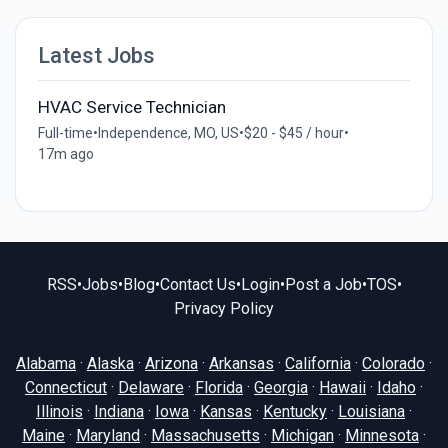
Latest Jobs
HVAC Service Technician
Full-time
•
Independence, MO, US
•
$20 - $45 / hour
•
17m ago
RSS
•
Jobs
•
Blog
•
Contact Us
•
Login
•
Post a Job
•
TOS
•
Privacy Policy
Alabama
·
Alaska
·
Arizona
·
Arkansas
·
California
·
Colorado
·
Connecticut
·
Delaware
·
Florida
·
Georgia
·
Hawaii
·
Idaho
·
Illinois
·
Indiana
·
Iowa
·
Kansas
·
Kentucky
·
Louisiana
·
Maine
·
Maryland
·
Massachusetts
·
Michigan
·
Minnesota
·