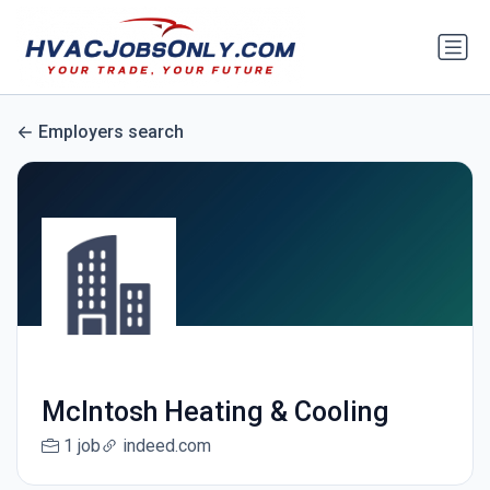
Employers search
McIntosh Heating & Cooling
1 job
indeed.com