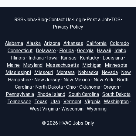
RSS
•
Jobs
•
Blog
•
Contact Us
•
Login
•
Post a Job
•
TOS
•
Privacy Policy
Alabama
·
Alaska
·
Arizona
·
Arkansas
·
California
·
Colorado
·
Connecticut
·
Delaware
·
Florida
·
Georgia
·
Hawaii
·
Idaho
·
Illinois
·
Indiana
·
Iowa
·
Kansas
·
Kentucky
·
Louisiana
·
Maine
·
Maryland
·
Massachusetts
·
Michigan
·
Minnesota
·
Mississippi
·
Missouri
·
Montana
·
Nebraska
·
Nevada
·
New
Hampshire
·
New Jersey
·
New Mexico
·
New York
·
North
Carolina
·
North Dakota
·
Ohio
·
Oklahoma
·
Oregon
·
Pennsylvania
·
Rhode Island
·
South Carolina
·
South Dakota
·
Tennessee
·
Texas
·
Utah
·
Vermont
·
Virginia
·
Washington
·
West Virginia
·
Wisconsin
·
Wyoming
© 2026
HVAC Jobs Only