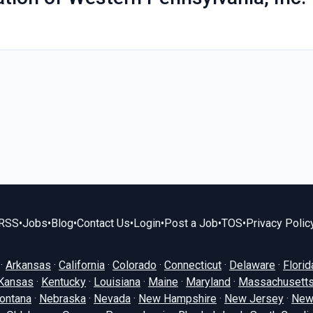
RSS
•
Jobs
•
Blog
•
Contact Us
•
Login
•
Post a Job
•
TOS
•
Privacy Polic
·
Arkansas
·
California
·
Colorado
·
Connecticut
·
Delaware
·
Florid
Kansas
·
Kentucky
·
Louisiana
·
Maine
·
Maryland
·
Massachusett
ontana
·
Nebraska
·
Nevada
·
New Hampshire
·
New Jersey
·
New