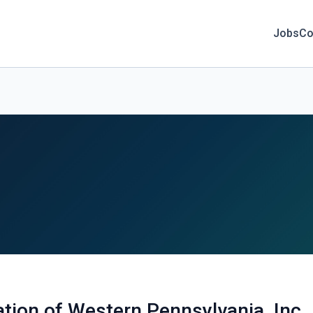
Jobs
Co
ation of Western Pennsylvania, Inc.