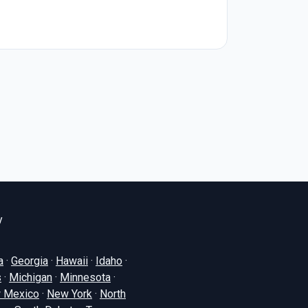
y
a
·
Georgia
·
Hawaii
·
Idaho
·
s
·
Michigan
·
Minnesota
·
 Mexico
·
New York
·
North