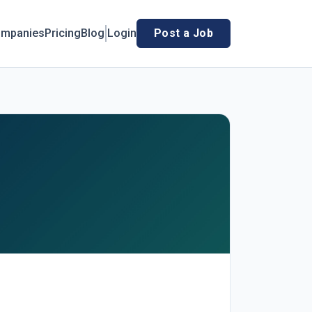
mpanies
Pricing
Blog
Login
Post a Job