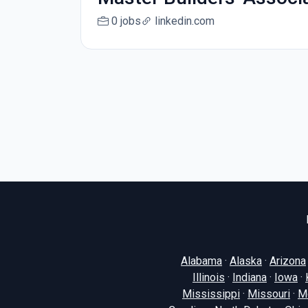
0 jobs
linkedin.com
Alabama
·
Alaska
·
Arizona
Illinois
·
Indiana
·
Iowa
·
Mississippi
·
Missouri
·
M