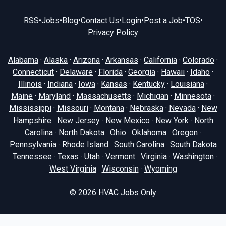
RSS
•
Jobs
•
Blog
•
Contact Us
•
Login
•
Post a Job
•
TOS
•
Privacy Policy
Alabama
·
Alaska
·
Arizona
·
Arkansas
·
California
·
Colorado
·
Connecticut
·
Delaware
·
Florida
·
Georgia
·
Hawaii
·
Idaho
·
Illinois
·
Indiana
·
Iowa
·
Kansas
·
Kentucky
·
Louisiana
·
Maine
·
Maryland
·
Massachusetts
·
Michigan
·
Minnesota
·
Mississippi
·
Missouri
·
Montana
·
Nebraska
·
Nevada
·
New
Hampshire
·
New Jersey
·
New Mexico
·
New York
·
North
Carolina
·
North Dakota
·
Ohio
·
Oklahoma
·
Oregon
·
Pennsylvania
·
Rhode Island
·
South Carolina
·
South Dakota
·
Tennessee
·
Texas
·
Utah
·
Vermont
·
Virginia
·
Washington
·
West Virginia
·
Wisconsin
·
Wyoming
© 2026
HVAC Jobs Only