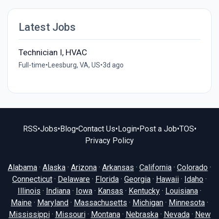
Latest Jobs
Technician I, HVAC
Full-time
•
Leesburg, VA, US
•
3d ago
RSS
•
Jobs
•
Blog
•
Contact Us
•
Login
•
Post a Job
•
TOS
•
Privacy Policy
Alabama
·
Alaska
·
Arizona
·
Arkansas
·
California
·
Colorado
·
Connecticut
·
Delaware
·
Florida
·
Georgia
·
Hawaii
·
Idaho
·
Illinois
·
Indiana
·
Iowa
·
Kansas
·
Kentucky
·
Louisiana
·
Maine
·
Maryland
·
Massachusetts
·
Michigan
·
Minnesota
·
Mississippi
·
Missouri
·
Montana
·
Nebraska
·
Nevada
·
New