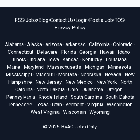
RSS
•
Jobs
•
Blog
•
Contact Us
•
Login
•
Post a Job
•
TOS
•
Privacy Policy
Alabama
·
Alaska
·
Arizona
·
Arkansas
·
California
·
Colorado
·
Connecticut
·
Delaware
·
Florida
·
Georgia
·
Hawaii
·
Idaho
·
Illinois
·
Indiana
·
Iowa
·
Kansas
·
Kentucky
·
Louisiana
·
Maine
·
Maryland
·
Massachusetts
·
Michigan
·
Minnesota
·
Mississippi
·
Missouri
·
Montana
·
Nebraska
·
Nevada
·
New
Hampshire
·
New Jersey
·
New Mexico
·
New York
·
North
Carolina
·
North Dakota
·
Ohio
·
Oklahoma
·
Oregon
·
Pennsylvania
·
Rhode Island
·
South Carolina
·
South Dakota
·
Tennessee
·
Texas
·
Utah
·
Vermont
·
Virginia
·
Washington
·
West Virginia
·
Wisconsin
·
Wyoming
© 2026
HVAC Jobs Only