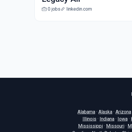
0 jobs
linkedin.com
Alabama
·
Alaska
·
Arizona
Illinois
·
Indiana
·
Iowa
·
Mississippi
·
Missouri
·
M