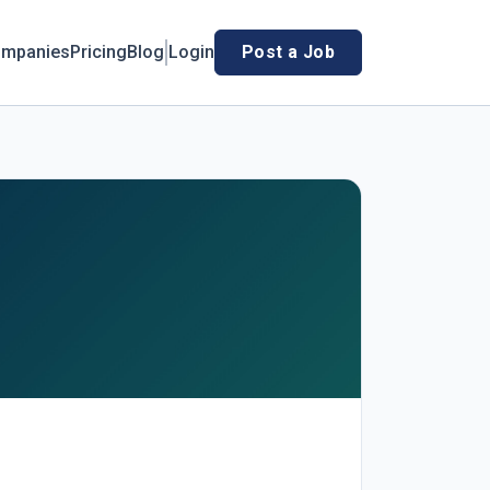
mpanies
Pricing
Blog
Login
Post a Job