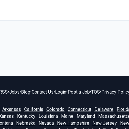
RSS
•
Jobs
•
Blog
•
Contact Us
•
Login
•
Post a Job
•
TOS
•
Privacy Polic
·
Arkansas
·
California
·
Colorado
·
Connecticut
·
Delaware
·
Florid
Kansas
·
Kentucky
·
Louisiana
·
Maine
·
Maryland
·
Massachusett
ontana
·
Nebraska
·
Nevada
·
New Hampshire
·
New Jersey
·
New