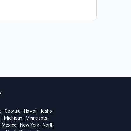
y
a
·
Georgia
·
Hawaii
·
Idaho
·
s
·
Michigan
·
Minnesota
·
 Mexico
·
New York
·
North