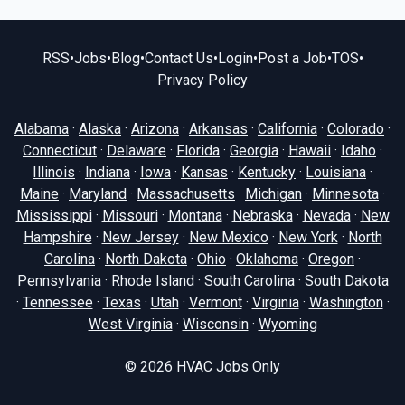
RSS
•
Jobs
•
Blog
•
Contact Us
•
Login
•
Post a Job
•
TOS
•
Privacy Policy
Alabama
·
Alaska
·
Arizona
·
Arkansas
·
California
·
Colorado
·
Connecticut
·
Delaware
·
Florida
·
Georgia
·
Hawaii
·
Idaho
·
Illinois
·
Indiana
·
Iowa
·
Kansas
·
Kentucky
·
Louisiana
·
Maine
·
Maryland
·
Massachusetts
·
Michigan
·
Minnesota
·
Mississippi
·
Missouri
·
Montana
·
Nebraska
·
Nevada
·
New
Hampshire
·
New Jersey
·
New Mexico
·
New York
·
North
Carolina
·
North Dakota
·
Ohio
·
Oklahoma
·
Oregon
·
Pennsylvania
·
Rhode Island
·
South Carolina
·
South Dakota
·
Tennessee
·
Texas
·
Utah
·
Vermont
·
Virginia
·
Washington
·
West Virginia
·
Wisconsin
·
Wyoming
© 2026
HVAC Jobs Only