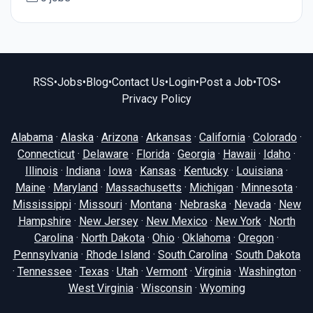
RSS
•
Jobs
•
Blog
•
Contact Us
•
Login
•
Post a Job
•
TOS
•
Privacy Policy
Alabama
·
Alaska
·
Arizona
·
Arkansas
·
California
·
Colorado
·
Connecticut
·
Delaware
·
Florida
·
Georgia
·
Hawaii
·
Idaho
·
Illinois
·
Indiana
·
Iowa
·
Kansas
·
Kentucky
·
Louisiana
·
Maine
·
Maryland
·
Massachusetts
·
Michigan
·
Minnesota
·
Mississippi
·
Missouri
·
Montana
·
Nebraska
·
Nevada
·
New
Hampshire
·
New Jersey
·
New Mexico
·
New York
·
North
Carolina
·
North Dakota
·
Ohio
·
Oklahoma
·
Oregon
·
Pennsylvania
·
Rhode Island
·
South Carolina
·
South Dakota
·
Tennessee
·
Texas
·
Utah
·
Vermont
·
Virginia
·
Washington
·
West Virginia
·
Wisconsin
·
Wyoming