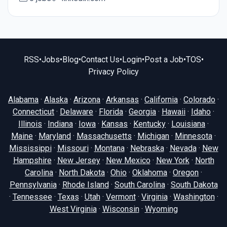
RSS
•
Jobs
•
Blog
•
Contact Us
•
Login
•
Post a Job
•
TOS
•
Privacy Policy
Alabama
·
Alaska
·
Arizona
·
Arkansas
·
California
·
Colorado
·
Connecticut
·
Delaware
·
Florida
·
Georgia
·
Hawaii
·
Idaho
·
Illinois
·
Indiana
·
Iowa
·
Kansas
·
Kentucky
·
Louisiana
·
Maine
·
Maryland
·
Massachusetts
·
Michigan
·
Minnesota
·
Mississippi
·
Missouri
·
Montana
·
Nebraska
·
Nevada
·
New
Hampshire
·
New Jersey
·
New Mexico
·
New York
·
North
Carolina
·
North Dakota
·
Ohio
·
Oklahoma
·
Oregon
·
Pennsylvania
·
Rhode Island
·
South Carolina
·
South Dakota
·
Tennessee
·
Texas
·
Utah
·
Vermont
·
Virginia
·
Washington
·
West Virginia
·
Wisconsin
·
Wyoming