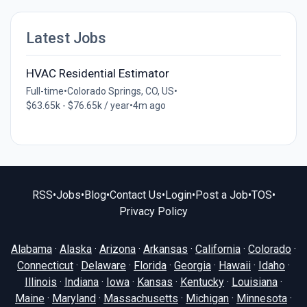
Latest Jobs
HVAC Residential Estimator
Full-time
•
Colorado Springs, CO, US
•
$63.65k - $76.65k / year
•
4m ago
RSS
•
Jobs
•
Blog
•
Contact Us
•
Login
•
Post a Job
•
TOS
•
Privacy Policy
Alabama
·
Alaska
·
Arizona
·
Arkansas
·
California
·
Colorado
·
Connecticut
·
Delaware
·
Florida
·
Georgia
·
Hawaii
·
Idaho
·
Illinois
·
Indiana
·
Iowa
·
Kansas
·
Kentucky
·
Louisiana
·
Maine
·
Maryland
·
Massachusetts
·
Michigan
·
Minnesota
·