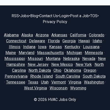
RSS
•
Jobs
•
Blog
•
Contact Us
•
Login
•
Post a Job
•
TOS
•
Privacy Policy
Alabama
·
Alaska
·
Arizona
·
Arkansas
·
California
·
Colorado
·
Connecticut
·
Delaware
·
Florida
·
Georgia
·
Hawaii
·
Idaho
·
Illinois
·
Indiana
·
Iowa
·
Kansas
·
Kentucky
·
Louisiana
·
Maine
·
Maryland
·
Massachusetts
·
Michigan
·
Minnesota
·
Mississippi
·
Missouri
·
Montana
·
Nebraska
·
Nevada
·
New
Hampshire
·
New Jersey
·
New Mexico
·
New York
·
North
Carolina
·
North Dakota
·
Ohio
·
Oklahoma
·
Oregon
·
Pennsylvania
·
Rhode Island
·
South Carolina
·
South Dakota
·
Tennessee
·
Texas
·
Utah
·
Vermont
·
Virginia
·
Washington
·
West Virginia
·
Wisconsin
·
Wyoming
© 2026
HVAC Jobs Only