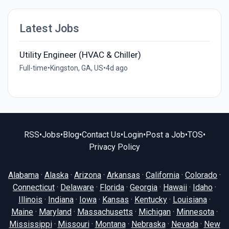
Latest Jobs
Utility Engineer (HVAC & Chiller)
Full-time
•
Kingston, GA, US
•
4d ago
RSS
•
Jobs
•
Blog
•
Contact Us
•
Login
•
Post a Job
•
TOS
•
Privacy Policy
Alabama
·
Alaska
·
Arizona
·
Arkansas
·
California
·
Colorado
·
Connecticut
·
Delaware
·
Florida
·
Georgia
·
Hawaii
·
Idaho
·
Illinois
·
Indiana
·
Iowa
·
Kansas
·
Kentucky
·
Louisiana
·
Maine
·
Maryland
·
Massachusetts
·
Michigan
·
Minnesota
·
Mississippi
·
Missouri
·
Montana
·
Nebraska
·
Nevada
·
New