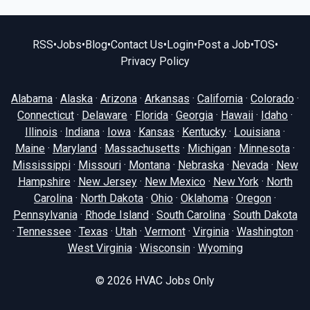
RSS
•
Jobs
•
Blog
•
Contact Us
•
Login
•
Post a Job
•
TOS
•
Privacy Policy
Alabama
·
Alaska
·
Arizona
·
Arkansas
·
California
·
Colorado
·
Connecticut
·
Delaware
·
Florida
·
Georgia
·
Hawaii
·
Idaho
·
Illinois
·
Indiana
·
Iowa
·
Kansas
·
Kentucky
·
Louisiana
·
Maine
·
Maryland
·
Massachusetts
·
Michigan
·
Minnesota
·
Mississippi
·
Missouri
·
Montana
·
Nebraska
·
Nevada
·
New
Hampshire
·
New Jersey
·
New Mexico
·
New York
·
North
Carolina
·
North Dakota
·
Ohio
·
Oklahoma
·
Oregon
·
Pennsylvania
·
Rhode Island
·
South Carolina
·
South Dakota
·
Tennessee
·
Texas
·
Utah
·
Vermont
·
Virginia
·
Washington
·
West Virginia
·
Wisconsin
·
Wyoming
© 2026
HVAC Jobs Only